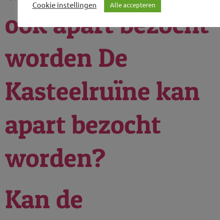
Cookie instellingen
Alle accepteren
ook apart bezocht
worden De
Kasteelruïne kan
apart bezocht
worden?
Kan de