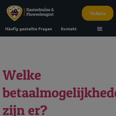
Tickets
Häufig gestellte Fragen
Kontakt
Archiv:
FAQ
Welke
betaalmogelijkhed
zijn er?