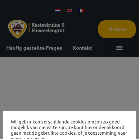
Tickets
Häufig gestellte Fragen
Kontakt
21 oktober
2026
Wij gebruiken verschillende cookies om jou zo goed
mogelijk van dienst te zijn. Je kunt hieronder akkoord
Ruinenbewertungen und Höhlentouren
gaan met de gebruikte cookies, of je toestemming naar
wens aanpassen.