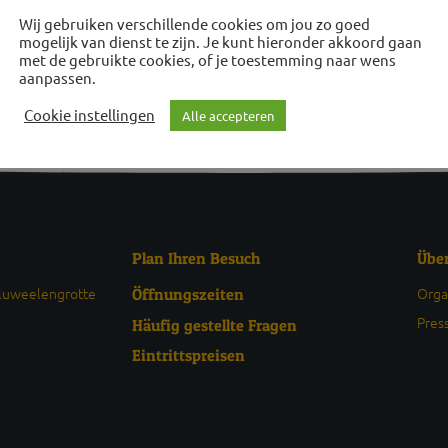
Wij gebruiken verschillende cookies om jou zo goed
mogelijk van dienst te zijn. Je kunt hieronder akkoord gaan
met de gebruikte cookies, of je toestemming naar wens
aanpassen.
Cookie instellingen
Alle accepteren
Plan Ihren Besuch
Übe
Fluweelengrotte
Orga
Öffnungszeiten
Pres
Häufig gestellte Fragen
Eintrittspreisen