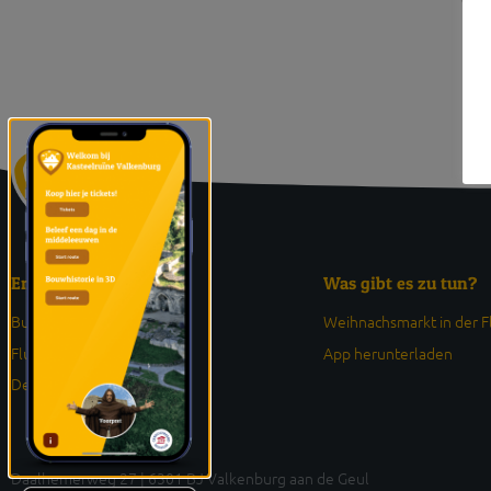
Entdeck
Was gibt es zu tun?
Burgruine
Weihnachsmarkt in der 
Fluweelengrotte
App herunterladen
Der Haselderhof
Daalhemerweg 27 | 6301 BJ Valkenburg aan de Geul