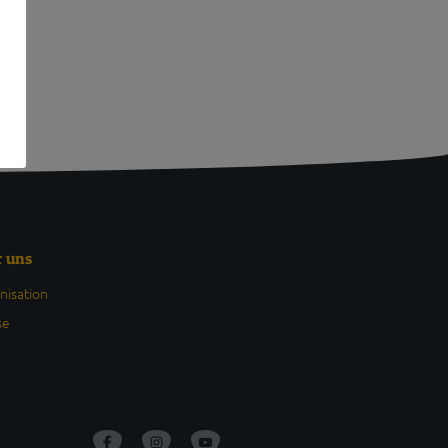
r uns
nisation
se