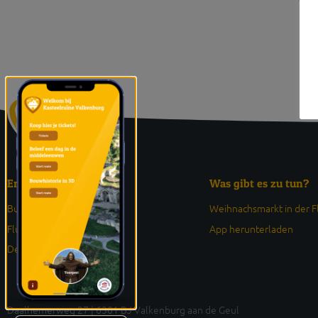
Entdeck
Was gibt es zu tun?
Burgruine
Weihnachsmarkt in der 
Fluweelengrotte
App herunterladen
Der Haselderhof
Daalhemerweg 27 | 6301 BJ Valkenburg aan de Geul