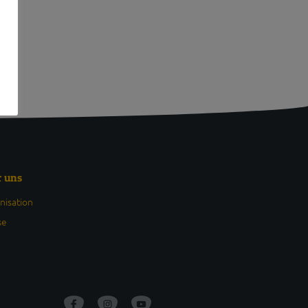
r uns
nisation
se