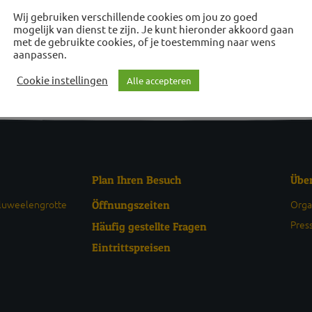
Wij gebruiken verschillende cookies om jou zo goed
mogelijk van dienst te zijn. Je kunt hieronder akkoord gaan
met de gebruikte cookies, of je toestemming naar wens
aanpassen.
Cookie instellingen
Alle accepteren
Plan Ihren Besuch
Übe
Fluweelengrotte
Orga
Öffnungszeiten
Pres
Häufig gestellte Fragen
Eintrittspreisen