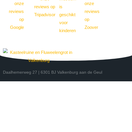
Daalhemerweg 27 | 6301 BJ Valkenburg aan de Geul