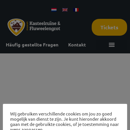
Tickets
Häufig gestellte Fragen
Kontakt
3 september
2026
Wij gebruiken verschillende cookies om jou zo goed
mogelijk van dienst te zijn. Je kunt hieronder akkoord
Ruinenbewertungen und Höhlentouren
gaan met de gebruikte cookies, of je toestemming naar
wens aanpassen.