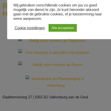
Ruinenbewertungen und
Wij gebruiken verschillende cookies om jou zo goed
mogelijk van dienst te zijn. Je kunt hieronder akkoord
Höhlentouren
gaan met de gebruikte cookies, of je toestemming naar
wens aanpassen.
Cookie instellingen
Alle accepteren
Daalhemerweg 27 | 6301 BJ Valkenburg aan de Geul