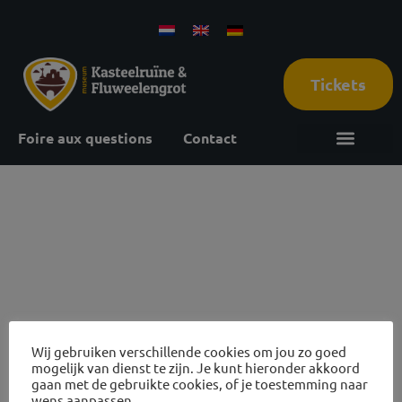
Tickets
Foire aux questions
Contact
19 augustus
2026
Wij gebruiken verschillende cookies om jou zo goed
mogelijk van dienst te zijn. Je kunt hieronder akkoord
Avis sur les ruines et visites des grottes
gaan met de gebruikte cookies, of je toestemming naar
wens aanpassen.