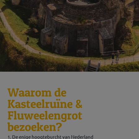
Waarom de
Kasteelruïne &
Fluweelengrot
bezoeken?
1. De enige hoogteburcht van Nederland