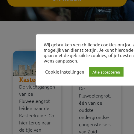
Ontdek onze locaties
Wij gebruiken verschillende cookies om jou 
mogelijk van dienst te zijn. Je kunt hierond
gaan met de gebruikte cookies, of je toest
wens aanpassen.
Cookie instellingen
Alle accepteren
Kasteelruïne
Fluweelengrot
De vluchtgangen
De
van de
Fluweelengrot,
Fluweelengrot
één van de
leiden naar de
oudste
Kasteelruïne. Ga
ondergrondse
hier terug naar
gangenstelsels
de tijd van
van Zuid-