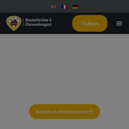
Tickets
De grootste kasteelruïne van
Nederland. En eronder: een
museumgrot.
Bezoek de Middeleeuwen