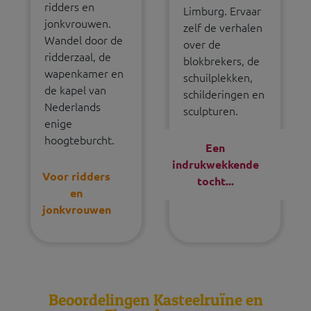
ridders en
Limburg. Ervaar
jonkvrouwen.
zelf de verhalen
Wandel door de
over de
ridderzaal, de
blokbrekers, de
wapenkamer en
schuilplekken,
de kapel van
schilderingen en
Nederlands
sculpturen.
enige
hoogteburcht.
Een
indrukwekkende
Voor ridders
tocht...
en
jonkvrouwen
Beoordelingen Kasteelruïne en