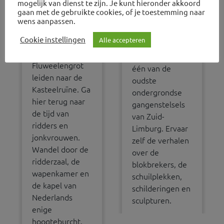
mogelijk van dienst te zijn. Je kunt hieronder akkoord
gaan met de gebruikte cookies, of je toestemming naar
wens aanpassen.
Kasteelruïne
Fluweelengrot
Cookie instellingen
Alle accepteren
De vluchtgangen
De
van de
Fluweelengrot,
Fluweelengrot
één van de
leiden naar de
oudste
Kasteelruïne. Ga
ondergrondse
hier terug naar
gangenstelsels
de tijd van
van Zuid-
ridders en
Limburg. Ervaar
jonkvrouwen.
zelf de verhalen
Wandel door de
over de
ridderzaal, de
blokbrekers, de
wapenkamer en
schuilplekken,
de kapel van
schilderingen en
Nederlands
sculpturen.
enige
hoogteburcht.