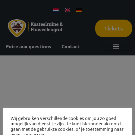
Tickets
Foire aux questions
Contact
2 december
2026
Wij gebruiken verschillende cookies om jou zo goed
mogelijk van dienst te zijn. Je kunt hieronder akkoord
Avis sur les ruines et visites des grottes
gaan met de gebruikte cookies, of je toestemming naar
wens aanpassen.