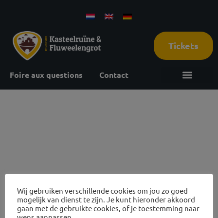
Tickets
Foire aux questions
Contact
28 oktober
2026
Wij gebruiken verschillende cookies om jou zo goed
mogelijk van dienst te zijn. Je kunt hieronder akkoord
Avis sur les ruines et visites des grottes
gaan met de gebruikte cookies, of je toestemming naar
wens aanpassen.