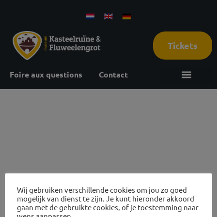
Tickets
Foire aux questions
Contact
6 november
2026
Wij gebruiken verschillende cookies om jou zo goed
mogelijk van dienst te zijn. Je kunt hieronder akkoord
Avis sur les ruines et visites des grottes
gaan met de gebruikte cookies, of je toestemming naar
wens aanpassen.