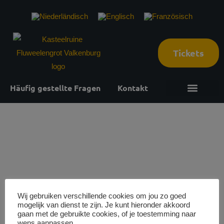
Tickets
Häufig gestellte Fragen
Kontakt
Entdeck unsere Standorte
Was gibt es zu tun?
Planen Sie Ihren Besuch
1 januari
2027
Wij gebruiken verschillende cookies om jou zo goed
mogelijk van dienst te zijn. Je kunt hieronder akkoord
gaan met de gebruikte cookies, of je toestemming naar
Ruinenbewertungen und Höhlentouren
wens aanpassen.