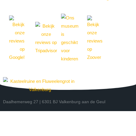
Daalhemerweg 27 | 6301 BJ Valkenburg aan de Geul