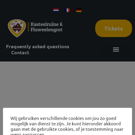
Tickets
Frequently asked questions
Contact
14 oktober
2026
Wij gebruiken verschillende cookies om jou zo goed
mogelijk van dienst te zijn. Je kunt hieronder akkoord
gaan met de gebruikte cookies, of je toestemming naar
Reviews Castle ruins and cave tours
wens aanpassen.