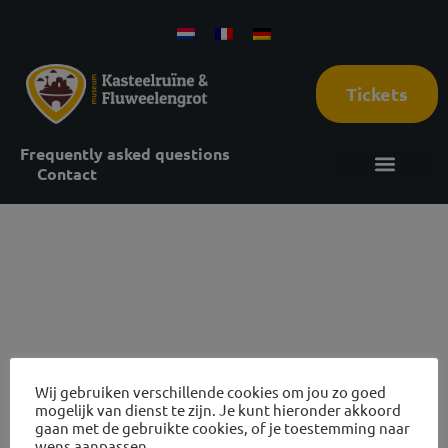
Tickets
Frequently asked questions
Contact
20
december
Wij gebruiken verschillende cookies om jou zo goed
mogelijk van dienst te zijn. Je kunt hieronder akkoord
gaan met de gebruikte cookies, of je toestemming naar
Reviews Castle ruins and cave tours
wens aanpassen.