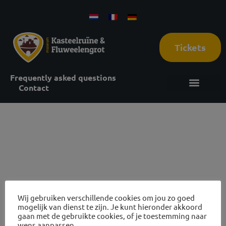
Tickets
Frequently asked questions
Contact
22 oktober
2026
Wij gebruiken verschillende cookies om jou zo goed
mogelijk van dienst te zijn. Je kunt hieronder akkoord
gaan met de gebruikte cookies, of je toestemming naar
Reviews Castle ruins and cave tours
wens aanpassen.