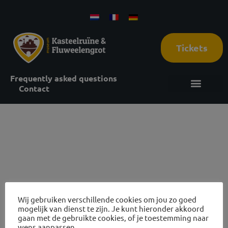
Tickets
Frequently asked questions
Contact
5 oktober
2026
Wij gebruiken verschillende cookies om jou zo goed
mogelijk van dienst te zijn. Je kunt hieronder akkoord
gaan met de gebruikte cookies, of je toestemming naar
Reviews Castle ruins and cave tours
wens aanpassen.