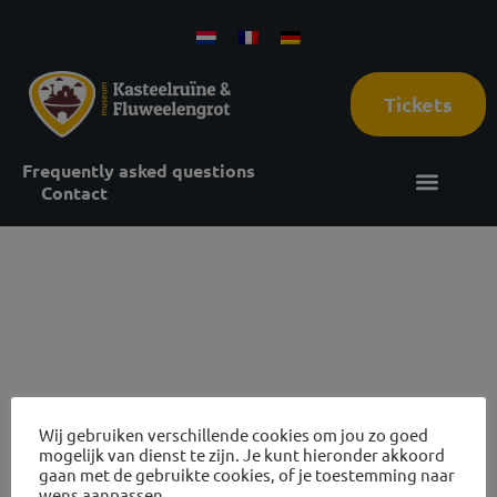
Tickets
Frequently asked questions
Contact
6 oktober
2026
Wij gebruiken verschillende cookies om jou zo goed
mogelijk van dienst te zijn. Je kunt hieronder akkoord
gaan met de gebruikte cookies, of je toestemming naar
Reviews Castle ruins and cave tours
wens aanpassen.