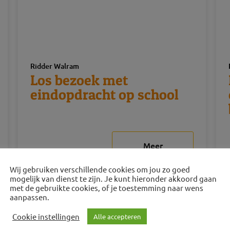
Ridder Walram
Los bezoek met
eindopdracht op school
Meer
+/-1,5 uur
informatie
Wij gebruiken verschillende cookies om jou zo goed
mogelijk van dienst te zijn. Je kunt hieronder akkoord gaan
met de gebruikte cookies, of je toestemming naar wens
aanpassen.
Cookie instellingen
Alle accepteren