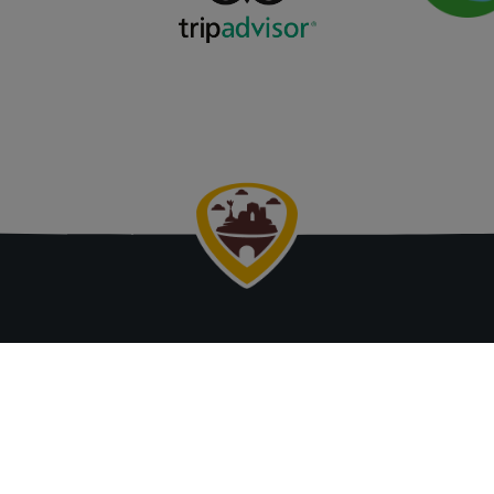
Valkenburg
Contact
Daalhemerweg 27
ze locaties
6301 BJ Valkenburg aan de Geul
te doen?
+31(0)43-8200040
t.
ezoek
info@kasteelvalkenburg.nl
e.