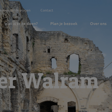
eelgestelde vragen
Contact
Wat is er te doen?
Plan je bezoek
Over ons
er Walram