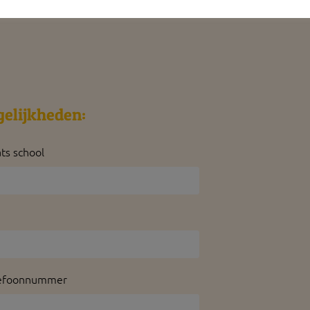
gelijkheden:
ats school
efoonnummer