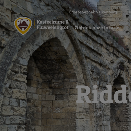
Groepsbezoek Valkenburg
V
Ontdek onze locaties
Ridd