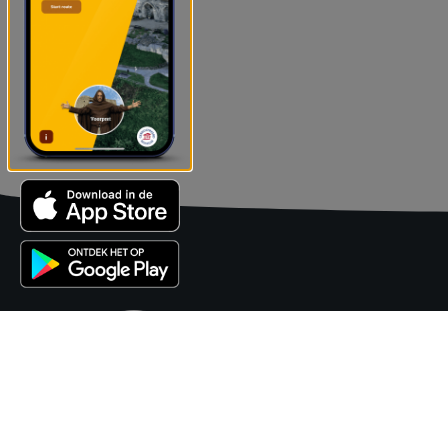
Kasteel 
Ontdek on
Wat is er 
Hoog boven Valkenburg ligt de
Plan je b
eeuwenoude Kasteelruïne, diep
eronder kronkelt de Fluweelengrot.
Over ons