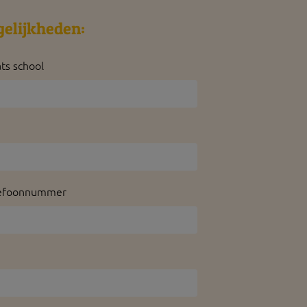
gelijkheden:
ats school
efoonnummer