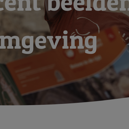
cent beelde
rmgeving