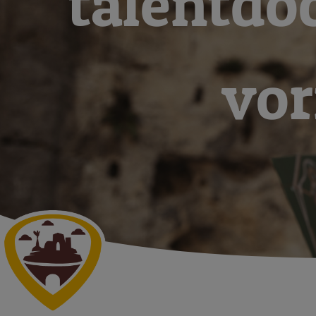
talentdo
vo