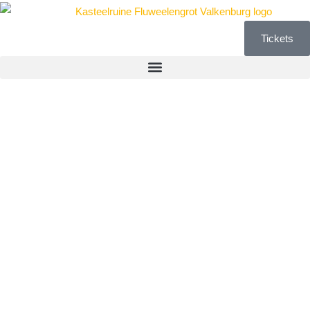
Tickets
Los bezoek
met
eindopdracht
op school