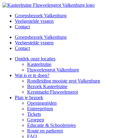
Ga
naar
Groepsbezoek Valkenburg
de
Veelgestelde vragen
inhoud
Contact
Groepsbezoek Valkenburg
Veelgestelde vragen
Contact
Ontdek onze locaties
Kasteelruïne
Fluweelengrot Valkenburg
Wat is er te doen?
Rondleiding mooiste grot Valkenburg
Bezoek Kasteelruïne
Kerstmarkt Fluweelengrot
Plan je bezoek
Openingstijden
Entreeprijzen
Tickets
Groepen
Educatie & Schoolreisjes
Route en parkeren
FAQ