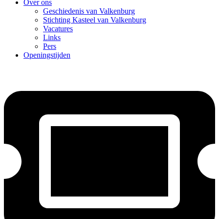
Over ons
Geschiedenis van Valkenburg
Stichting Kasteel van Valkenburg
Vacatures
Links
Pers
Openingstijden