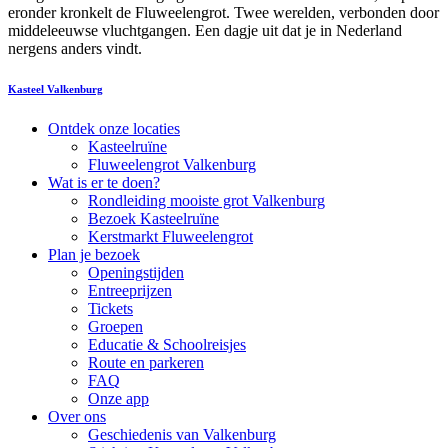
eronder kronkelt de Fluweelengrot. Twee werelden, verbonden door
middeleeuwse vluchtgangen. Een dagje uit dat je in Nederland
nergens anders vindt.
Kasteel Valkenburg
Ontdek onze locaties
Kasteelruïne
Fluweelengrot Valkenburg
Wat is er te doen?
Rondleiding mooiste grot Valkenburg
Bezoek Kasteelruïne
Kerstmarkt Fluweelengrot
Plan je bezoek
Openingstijden
Entreeprijzen
Tickets
Groepen
Educatie & Schoolreisjes
Route en parkeren
FAQ
Onze app
Over ons
Geschiedenis van Valkenburg