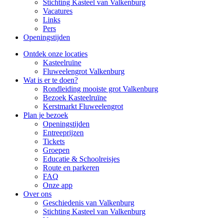
Stichting Kasteel van Valkenburg
Vacatures
Links
Pers
Openingstijden
Ontdek onze locaties
Kasteelruïne
Fluweelengrot Valkenburg
Wat is er te doen?
Rondleiding mooiste grot Valkenburg
Bezoek Kasteelruïne
Kerstmarkt Fluweelengrot
Plan je bezoek
Openingstijden
Entreeprijzen
Tickets
Groepen
Educatie & Schoolreisjes
Route en parkeren
FAQ
Onze app
Over ons
Geschiedenis van Valkenburg
Stichting Kasteel van Valkenburg