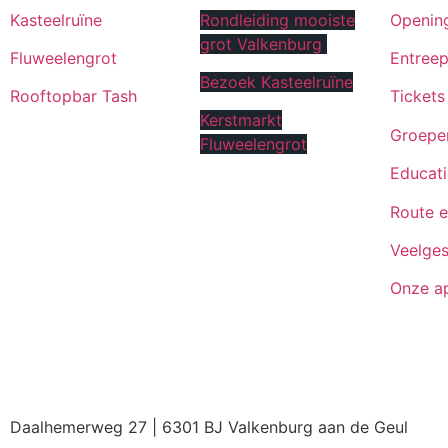
Kasteelruïne
Rondleiding mooiste
Opening
grot Valkenburg
Fluweelengrot
Entreep
Bezoek Kasteelruïne
Rooftopbar Tash
Tickets
Kerstmarkt
Groepe
Fluweelengrot
Educati
Route e
Veelges
Onze a
Daalhemerweg 27 | 6301 BJ Valkenburg aan de Geul