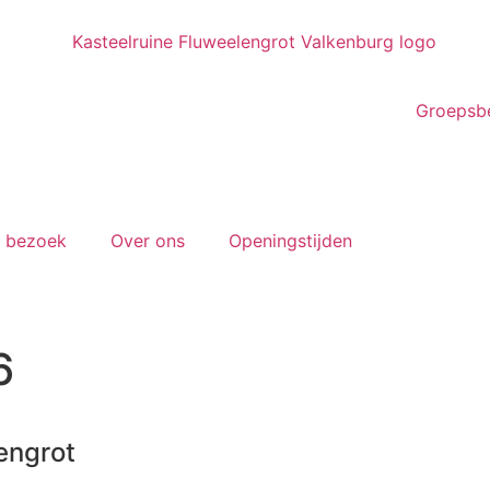
Groepsb
e bezoek
Over ons
Openingstijden
6
engrot