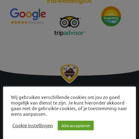
Fluweelengrot
Wij gebruiken verschillende cookies om jou zo goed
mogelijk van dienst te zijn. Je kunt hieronder akkoord
gaan met de gebruikte cookies, of je toestemming naar
Hoog boven Valkenburg ligt de eeuwenoude Kasteelruïne, diep
wens aanpassen.
eronder kronkelt de Fluweelengrot. Twee werelden, verbonden
door middeleeuwse vluchtgangen. Een dagje uit dat je in
Cookie instellingen
Alle accepteren
Nederland nergens anders vindt.