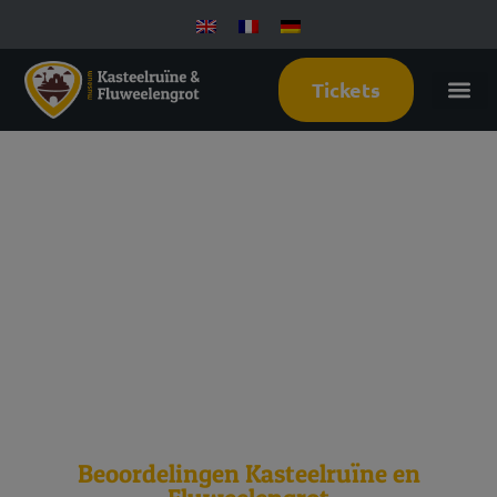
Tickets
13
november
2026
Beoordelingen Kasteelruïne en