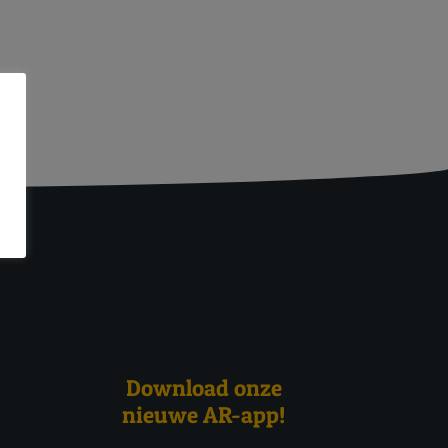
Download onze
nieuwe AR-app!
kenburg