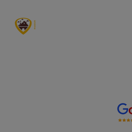
Groepsbezoek Valkenburg
V
Ontdek onze locaties
15 septe