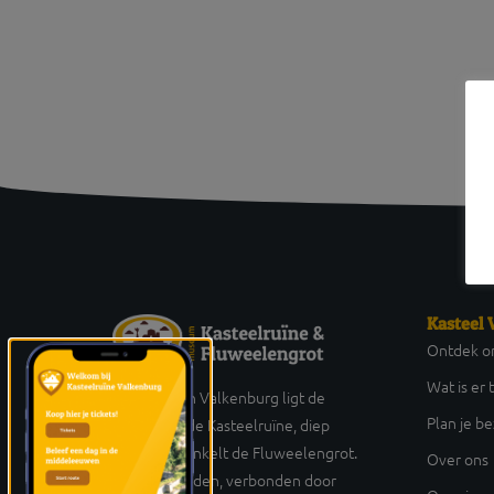
Kasteel 
Ontdek on
Wat is er 
Hoog boven Valkenburg ligt de
Plan je b
eeuwenoude Kasteelruïne, diep
eronder kronkelt de Fluweelengrot.
Over ons
Twee werelden, verbonden door