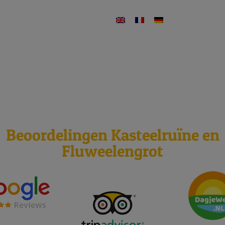
eelgestelde vragen
Contact
Wat is er te doen?
Plan je bezoek
Over ons
mber 2026
Beoordelingen Kasteelruïne en
Fluweelengrot