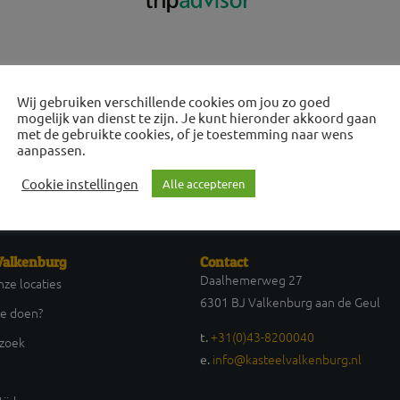
Wij gebruiken verschillende cookies om jou zo goed
mogelijk van dienst te zijn. Je kunt hieronder akkoord gaan
met de gebruikte cookies, of je toestemming naar wens
aanpassen.
Cookie instellingen
Alle accepteren
Valkenburg
Contact
Daalhemerweg 27
ze locaties
6301 BJ Valkenburg aan de Geul
te doen?
+31(0)43-8200040
t.
ezoek
info@kasteelvalkenburg.nl
e.
Daalhemerweg 27 6301 BJ Val