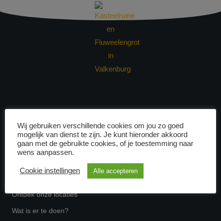
Hoog boven Valkenburg ligt de eeuwenoude Kasteelruïne, diep
Wij gebruiken verschillende cookies om jou zo goed
eronder kronkelt de Fluweelengrot. Twee werelden, verbonden
mogelijk van dienst te zijn. Je kunt hieronder akkoord
door middeleeuwse vluchtgangen. Een dagje uit dat je in
gaan met de gebruikte cookies, of je toestemming naar
wens aanpassen.
Nederland nergens anders vindt.
Cookie instellingen
Alle accepteren
Kasteel Valkenburg
Ontdek onze locaties
Wat is er te doen?