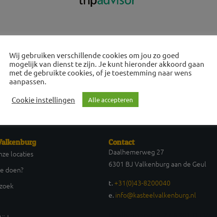
Wij gebruiken verschillende cookies om jou zo goed
mogelijk van dienst te zijn. Je kunt hieronder akkoord gaan
met de gebruikte cookies, of je toestemming naar wens
aanpassen.
Cookie instellingen
Alle accepteren
Valkenburg
Contact
Daalhemerweg 27
ze locaties
6301 BJ Valkenburg aan de Geul
te doen?
+31(0)43-8200040
t.
ezoek
info@kasteelvalkenburg.nl
e.
Daalhemerweg 27 6301 BJ Val