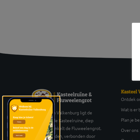
Kasteel 
Ontdek on
Wat is er 
Hoog boven Valkenburg ligt de
Plan je b
eeuwenoude Kasteelruïne, diep
eronder kronkelt de Fluweelengrot.
Over ons
Twee werelden, verbonden door