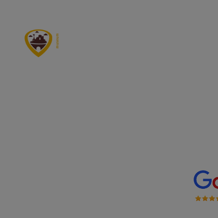
Groepsbezoek Valkenburg
V
Ontdek onze locaties
20 augu