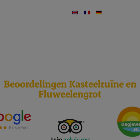
eelgestelde vragen
Contact
Wat is er te doen?
Plan je bezoek
Over ons
stus 2026
Beoordelingen Kasteelruïne en
Fluweelengrot