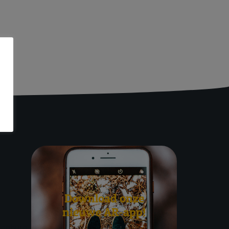
Download onze
nieuwe AR-app!
kenburg