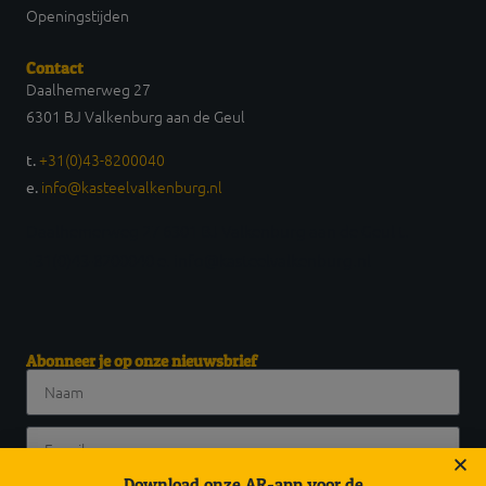
Openingstijden
Contact
Daalhemerweg 27
6301 BJ Valkenburg aan de Geul
+31(0)43-8200040
t.
info@kasteelvalkenburg.nl
e.
Daalhemerweg 27 6301 BJ Valkenburg aan de Geul t.
+31(0)43-8200040 e. info@kasteelvalkenburg.nl
Abonneer je op onze nieuwsbrief
Download onze AR-app voor de