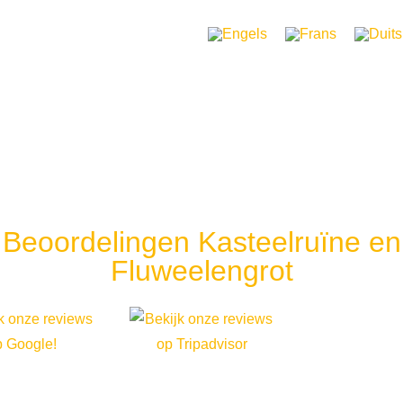
Veelgestelde vragen
Contact
Wat is er te doen?
Plan je bezoek
Over ons
Open
026
Beoordelingen Kasteelruïne en
Fluweelengrot