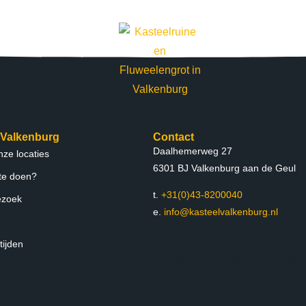
 Valkenburg
Contact
Daalhemerweg 27
ze locaties
6301 BJ Valkenburg aan de Geul
 te doen?
t.
+31(0)43-8200040
ezoek
e.
info@kasteelvalkenburg.nl
Daalhemerweg 27 6301 BJ Val
tijden
aan de Geul t. +31(0)43-820004
info@kasteelvalkenburg.nl