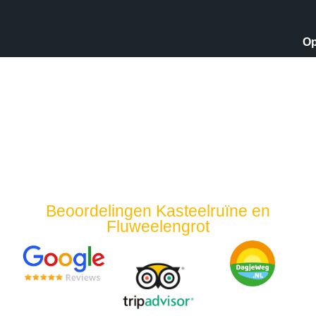
Op
30
december
Beoordelingen Kasteelruïne en
Fluweelengrot