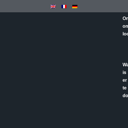
On
on
lo
Wa
is
er
te
d