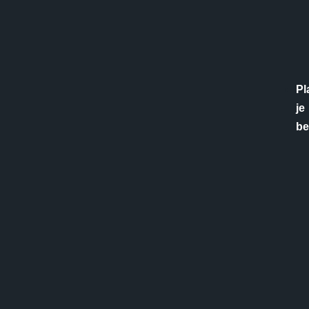
Pl
je
be