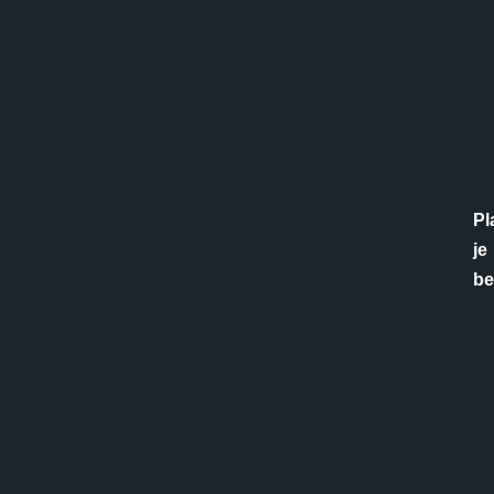
Pl
je
be