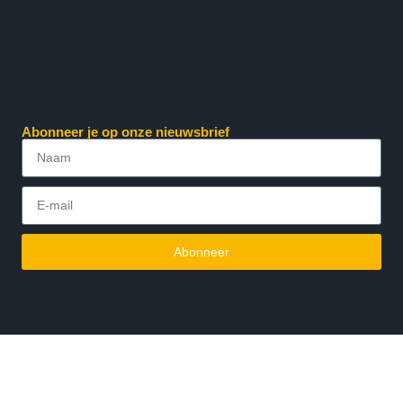
Daalhemerweg 27 6301 BJ Valkenburg aan de Geul t.
+31(0)43-8200040 e. info@kasteelvalkenburg.nl
Abonneer je op onze nieuwsbrief
Abonneer