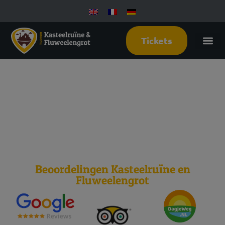
Tickets
7 oktober
2026
Beoordelingen Kasteelruïne en
Fluweelengrot