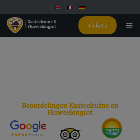
Tickets
28 juni
2026
Beoordelingen Kasteelruïne en
Fluweelengrot