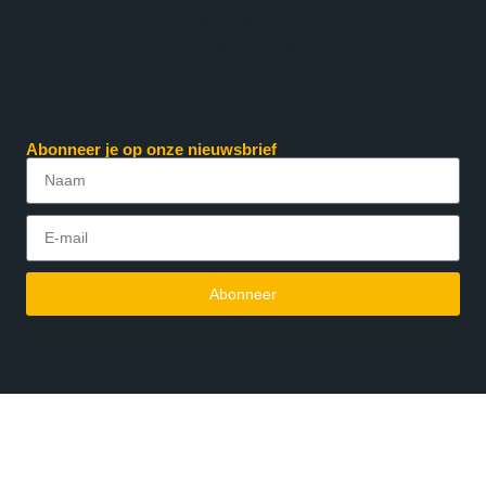
Daalhemerweg 27 6301 BJ Valkenburg aan de Geul t.
+31(0)43-8200040 e. info@kasteelvalkenburg.nl
Abonneer je op onze nieuwsbrief
Abonneer