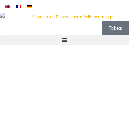
Tickets
Onderzoek
naar graf op
Kasteelruïne