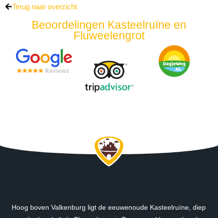
Terug naar overzicht
Beoordelingen Kasteelruïne en
Fluweelengrot
Hoog boven Valkenburg ligt de eeuwenoude Kasteelruïne, diep